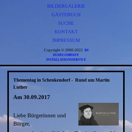
LANDSCHLEICHER
BILDERGALERIE
GEOPORTAL
SAGEN VON SCHENKENDORF
GÄSTEBUCH
SATZUNGEN
NOTRUF
SUCHE
KONTAKT
IMPRESSUM
Copyright © 2000-2022
BY
DUDECOMPANY
INSTALLATIONSSERVICE
Thementag in Schenkendorf - Rund um Martin
Luther
Am 30.09.2017
Liebe Bürgerinnen und
Bürger,