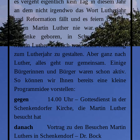
es vergeht eigentlich kein Tag in diesem Jahr
an dem nicht irgendwo das Wort Lutherjahr
und Reformation fällt und es feiern Orte, in
denen Martin Luther nie war. So ist der
Gedanke geboren, in Schenkendorf, wo
Martin Luther wirklich war, einen Nachmittag
zum Lutherjahr zu gestalten. Aber ganz nach
Luther, alles geht nur gemeinsam. Einige
Bürgerinnen und Bürger waren schon aktiv.
So können wir Ihnen bereits eine kleine
Programmidee vorstellen:
gegen
14.00 Uhr – Gottesdienst in der
Schenkendorfer Kirche,
die Martin Luther
besucht hat
danach
Vortrag zu den Besuchen Martin
Luthers in Schenkendorf – Dr. Bock